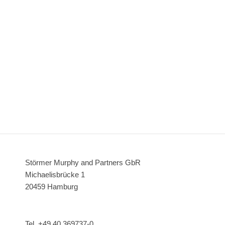
Adi Dassler Brand Center
Visionarum, Bremen
Handelskammer Hamburg
Störmer Murphy and Partners GbR
Michaelisbrücke 1
20459 Hamburg
Tel. +49 40 369737-0