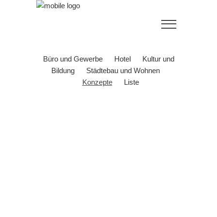
Büro und Gewerbe
Hotel
Kultur und
Bildung
Städtebau und Wohnen
Konzepte
Liste
Frankfurter Ring, München
Campus Plambeck, Norderstedt
Karstadt, Darmstadt
Sparkasse Lüneburg