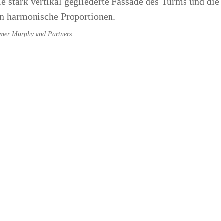
e stark vertikal gegliederte Fassade des Turms und die 
en harmonische Proportionen.
rmer Murphy and Partners