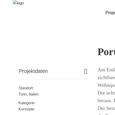
Proje
Por
Am Endp
Projektdaten
sichtbar
Wohnqua
Standort:
Die ach
Turin, Italien
heraus. 
Kategorie:
Der bes
Konzepte